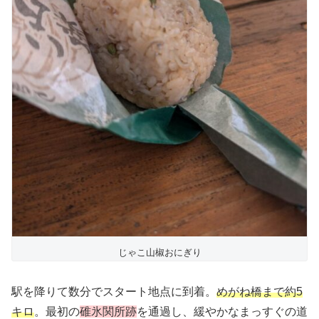
じゃこ山椒おにぎり
駅を降りて数分でスタート地点に到着。
めがね橋まで約5
キロ
。最初の
碓氷関所跡
を通過し、緩やかなまっすぐの道