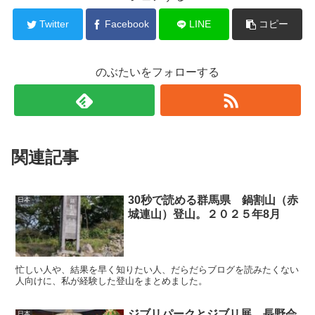
Twitter
Facebook
LINE
コピー
のぶたいをフォローする
関連記事
30秒で読める群馬県 鍋割山（赤
日本
城連山）登山。２０２５年8月
忙しい人や、結果を早く知りたい人、だらだらブログを読みたくない
人向けに、私が経験した登山をまとめました。
ジブリパークとジブリ展 長野会
日本