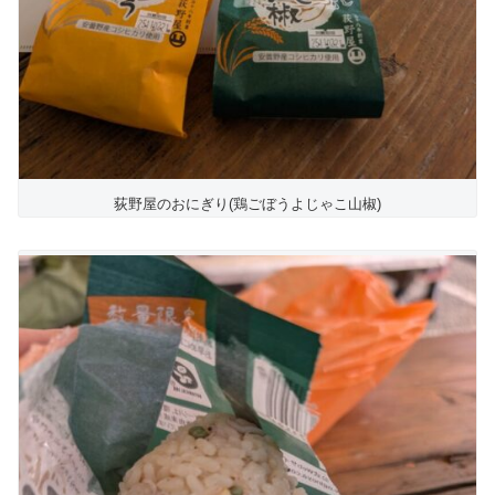
荻野屋のおにぎり(鶏ごぼうよじゃこ山椒)