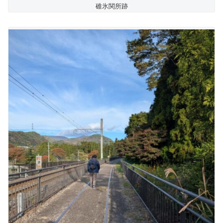
碓氷関所跡