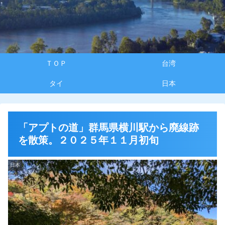
ＴＯＰ
台湾
タイ
日本
「アプトの道」群馬県横川駅から廃線跡
を散策。２０２５年１１月初旬
日本