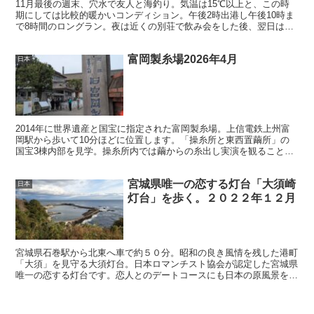
11月最後の週末、穴水で友人と海釣り。気温は15℃以上と、この時
期にしては比較的暖かいコンディション。午後2時出港し午後10時ま
で8時間のロングラン。夜は近くの別荘で飲み会をした後、翌日は七
尾のおいしいジェラート店チェルキオに寄ってきました。
富岡製糸場2026年4月
日本
2014年に世界遺産と国宝に指定された富岡製糸場。上信電鉄上州富
岡駅から歩いて10分ほどに位置します。「操糸所と東西置繭所」の
国宝3棟内部を見学。操糸所内では繭からの糸出し実演を観ることが
出来ました。
宮城県唯一の恋する灯台「大須崎
日本
灯台」を歩く。２０２２年１２月
宮城県石巻駅から北東へ車で約５０分。昭和の良き風情を残した港町
「大須」を見守る大須灯台。日本ロマンチスト協会が認定した宮城県
唯一の恋する灯台です。恋人とのデートコースにも日本の原風景を発
見する原点回帰の旅コースにもおすすめの観光地を紹介します。