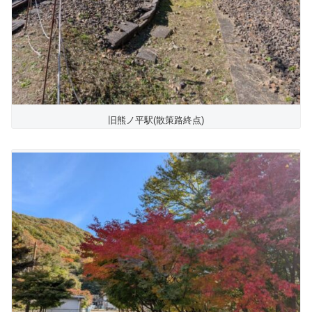
旧熊ノ平駅(散策路終点)