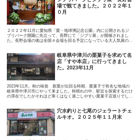
場で観てきました。２０２２年１
０月
２０２２年11月に愛知県「愛・地球博記念公園」内に公開されるジ
ブリパーク開園に先立って、長野にて「ジブリ展」が開催されまし
た。長野会場の後は全国４会場を回る予定になっている大人気展の中
身などを簡単に紹介します。 概要 ２０２２年１０月９...
岐阜県中津川の栗菓子を求めて名
日本
店「すや本店」に行ってきまし
た。2023年11月
2023年11月。秋の味覚 新栗が出回る時期、栗菓子で有名な地域の
岐阜県中津川市にやって来ました。秋晴れの中、駅近を探索するだけ
の滞在でしたがそれほど寒くはなく過ごしやすい栗菓子店巡りでし
た。、猛暑だった今年の夏が長かった分、短い秋を堪能できた一日だ
ったかな～。
穴水釣りと七尾のジェラートチェ
日本
ルキオ。２０２５年１１月末