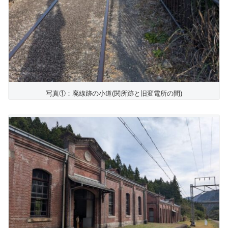
写真①：廃線跡の小道(関所跡と旧変電所の間)