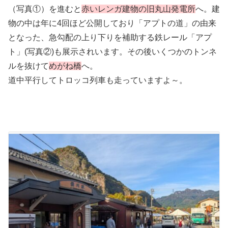
（写真①）を進むと
赤いレンガ建物の旧丸山発電所
へ。建
物の中は年に4回ほど公開しており「アプトの道」の由来
となった、急勾配の上り下りを補助する鉄レール「アプ
ト」(写真②)も展示されいます。その後いくつかのトンネ
ルを抜けて
めがね橋
へ。
道中平行してトロッコ列車も走っていますよ～。