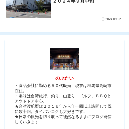
２０２４年９月中旬
2024.09.22
のぶたい
・食品会社に勤める５０代既婚。現在は群馬県高崎市
在住。
・趣味は台湾旅行、釣り、山登り、ゴルフ、ＢＢＱと
アウトドア中心。
★台湾渡航歴は２０１６年から年一回以上訪問して既
に数十回。タイバンコクも大好きです。
★日常の観光を切り取って徒然なるままにブログ発信
していきます