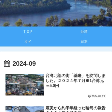
ＴＯＰ
台湾
タイ
日本
2024-09
台湾北部の街「基隆」を訪問しま
台湾
した。２０２４年７月※1台湾元
＝5.0円
2024.09.29
震災から約半年経った輪島の報告
日本